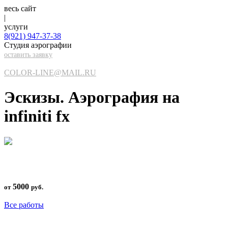
весь сайт
|
услуги
8(921)
947-37-38
Студия аэрографии
оставить заявку
COLOR-LINE@MAIL.RU
Эскизы. Аэрография на
infiniti fx
5000
от
руб.
Все работы