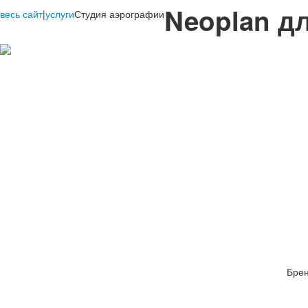
Neoplan д
весь сайт
|
услуги
Студия аэрографии
Бре