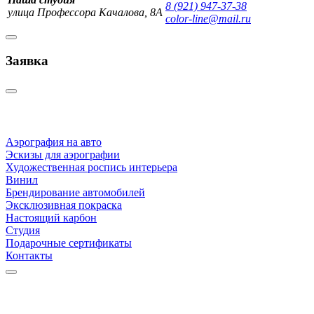
8 (921) 947-37-38
улица Профессора Качалова, 8А
color-line@mail.ru
Заявка
Аэрография на авто
Эскизы для аэрографии
Художественная роспись интерьера
Винил
Брендирование автомобилей
Эксклюзивная покраска
Настоящий карбон
Студия
Подарочные сертификаты
Контакты