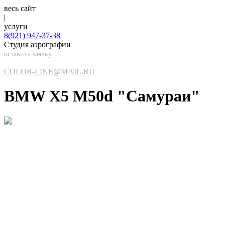
весь сайт
|
услуги
8(921)
947-37-38
Студия аэрографии
оставить заявку
COLOR-LINE@MAIL.RU
BMW X5 M50d "Самураи"